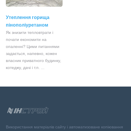
Утеплення горища
пінополіуретаном
Як знизити тепловтрати і
почати економити на
опаленні? Цими питаннями
задається, напевно, кожен
власник приватного будинку,
котеджу, дачі і т.п. ...
Використання матеріалів сайту і автоматизоване копіювання