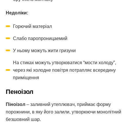
Недоліки:
Горючий матеріал
Слабо паропроницаемий
У ньому можуть жити гризуни
На стиках можуть утворюватися “мости холоду”,
через які холодне повітря потрапляє всередину
приміщення
Пеноізол
Піноізол
– заливний утеплювач, приймає форму
порожнини, в яку його залили, утворюючи монолітний
безшовний шар.