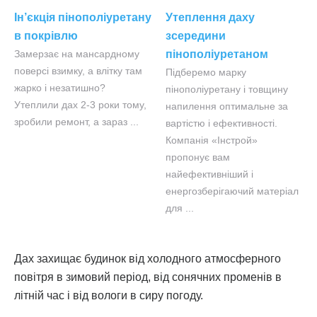
Ін’єкція пінополіуретану
Утеплення даху
в покрівлю
зсередини
Замерзає на мансардному
пінополіуретаном
поверсі взимку, а влітку там
Підберемо марку
жарко і незатишно?
пінополіуретану і товщину
Утеплили дах 2-3 роки тому,
напилення оптимальне за
зробили ремонт, а зараз ...
вартістю і ефективності.
Компанія «Інстрой»
пропонує вам
найефективніший і
енергозберігаючий матеріал
для ...
Дах захищає будинок від холодного атмосферного
повітря в зимовий період, від сонячних променів в
літній час і від вологи в сиру погоду.