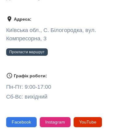
room
Адреса:
Київська обл., С. Білогородка, вул.
Компресорна, 3
Прокласти маршрут
access_time
Графік роботи:
Пн-Пт: 9:00-17:00
Сб-Вс: вихідний
Facebook
Instagram
YouTube