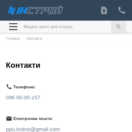
search
navigate_next
Головна
Контакти
Контакти
call
Телефони:
096 00-00-157
mail
Електронна пошта:
ppu.instroi@gmail.com