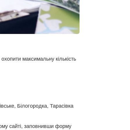
 охопити максимальну кількість
з
вське, Білогородка, Тарасівка
шому сайті, заповнивши форму