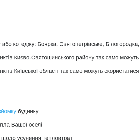
 або котеджу: Боярка, Святопетрівське, Білогородка,
унктів Києво-Святошинського району так само можуть 
нктів Київської області так само можуть скористатис
 зйомку
будинку
епла Вашої оселі
я щодо усунення тепловтрат