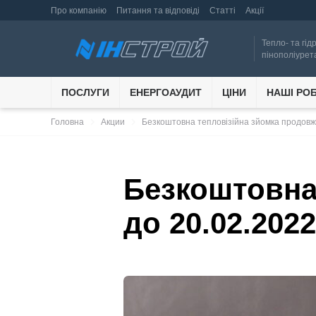
Про компанію
Питання та відповіді
Статті
Акції
Тепло- та гід
пінополіурет
ПОСЛУГИ
ЕНЕРГОАУДИТ
ЦІНИ
НАШІ РО
navigate_next
navigate_next
Головна
Акции
Безкоштовна тепловізійна зйомка продовж
Безкоштовна
до 20.02.202