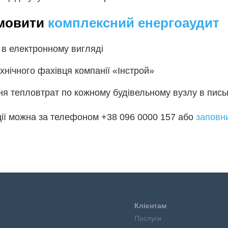
амовити
комплексний енергоаудит
а в електронному вигляді
ехнічного фахівця компанії «Інстрой»
ня тепловтрат по кожному будівельному вузлу в пис
ції можна за телефоном +38 096 0000 157 або
заповн
Клієнтам
Послуги