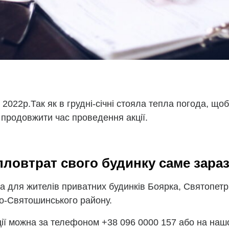
022p.Так як в грудні-січні стояла тепла погода, щоб
 продовжити час проведення акції.
пловтрат свого будинку саме зара
а для жителів приватних будинків Боярка, Святопетрі
во-Святошинського району.
ції можна за телефоном +38 096 0000 157 або на на