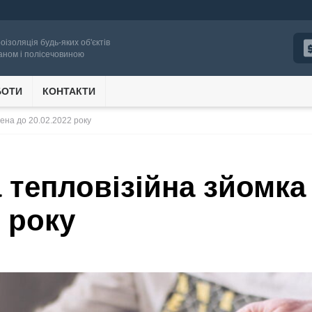
роізоляція будь-яких об'єктів
аном і полісечовиною
БОТИ
КОНТАКТИ
ена до 20.02.2022 року
 тепловізійна зйомк
2 року