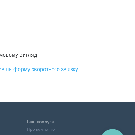
ьмовому вигляді
ивши форму зворотного зв'язку
Інші послуги
Про компанію