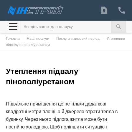
search
navigate_next
navigate_next
navigate_next
Головна
Наші послуги
Послуги в зимовий період
Утеплення
підвалу пінополіуретаном
Утеплення підвалу
пінополіуретаном
Підвальне приміщення це не тільки додаткові
квадратні метри площі, а й джерело втрати тепла в
будинку. Через нього підлога житла може бути
постійно холодною. Щоб поліпшити ситуацію і