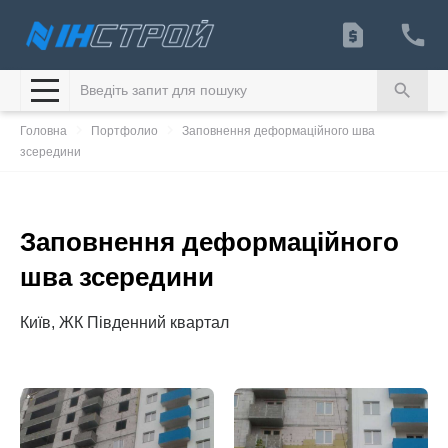
search
navigate_next
navigate_next
Головна
Портфолио
Заповнення деформаційного шва
зсередини
Заповнення деформаційного
шва зсередини
Київ, ЖК Південний квартал