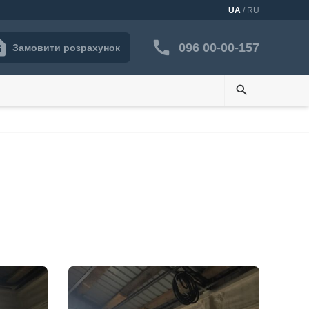
UA
/ RU
096 00-00-157
Замовити розрахунок
search