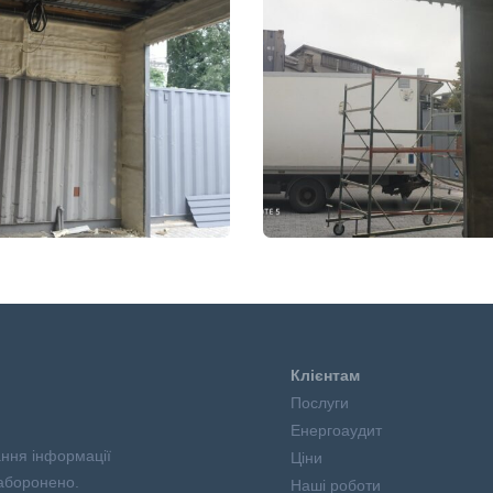
Клієнтам
Послуги
Енергоаудит
ання інформації
Ціни
аборонено.
Наші роботи