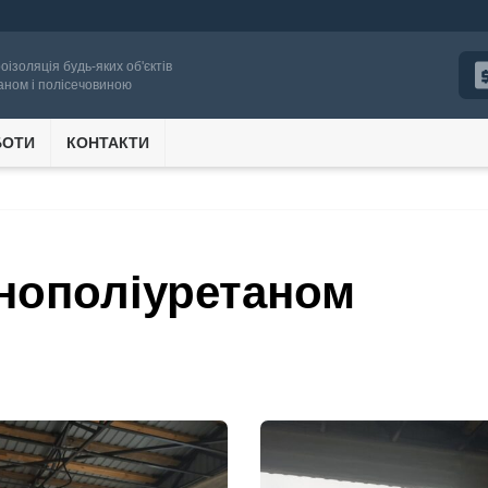
роізоляція будь-яких об'єктів
аном і полісечовиною
БОТИ
КОНТАКТИ
нополіуретаном