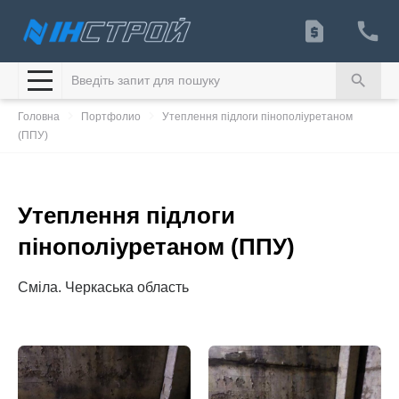
search
navigate_next
navigate_next
Головна
Портфолио
Утеплення підлоги пінополіуретаном
(ППУ)
Утеплення підлоги
пінополіуретаном (ППУ)
Сміла. Черкаська область