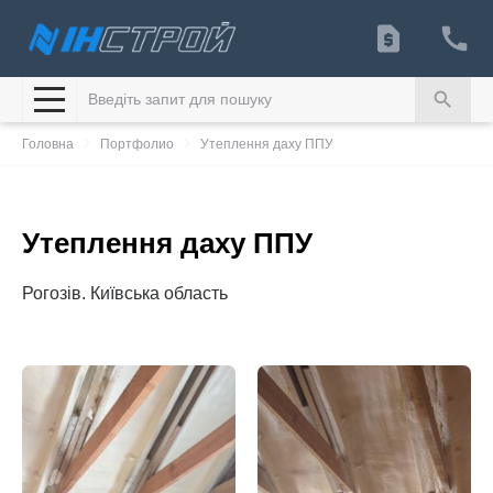
search
navigate_next
navigate_next
Головна
Портфолио
Утеплення даху ППУ
Утеплення даху ППУ
Рогозів. Київська область