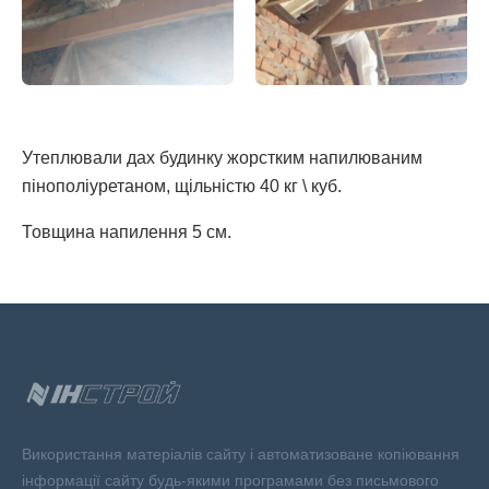
Утеплювали дах будинку жорстким напилюваним
пінополіуретаном, щільністю 40 кг \ куб.
Товщина напилення 5 см.
Використання матеріалів сайту і автоматизоване копіювання
інформації сайту будь-якими програмами без письмового