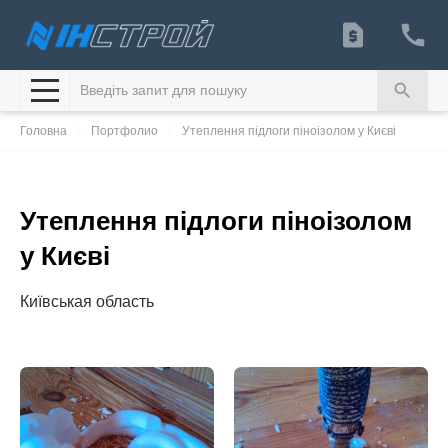
search
navigate_next
navigate_next
Головна
Портфолио
Утеплення підлоги піноізолом у Києві
Утеплення підлоги піноізолом
у Києві
Київськая область