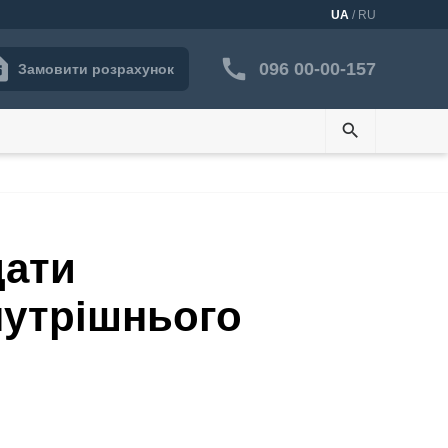
UA
/ RU
096 00-00-157
Замовити розрахунок
search
дати
нутрішнього