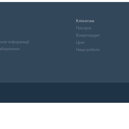
Клієнтам
Послуги
Енергоаудит
ання інформації
Ціни
аборонено.
Наші роботи