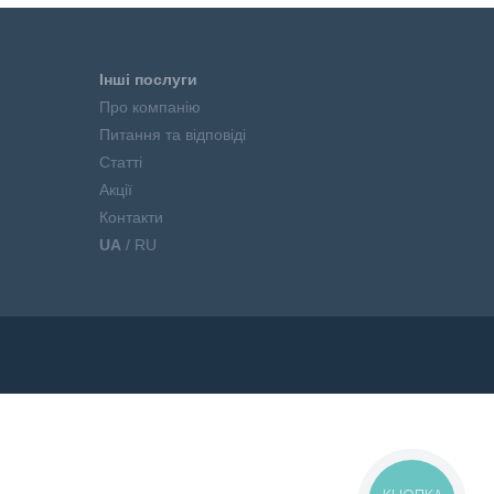
Інші послуги
Про компанію
Питання та відповіді
Статті
Акції
Контакти
UA
/ RU