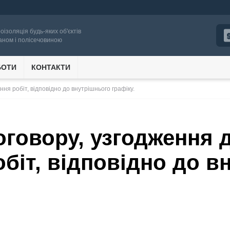
роізоляція будь-яких об'єктів
аном і полісечовиною
БОТИ
КОНТАКТИ
ня робіт, відповідно до внутрішнього графіку.
говору, узгодження 
біт, відповідно до в