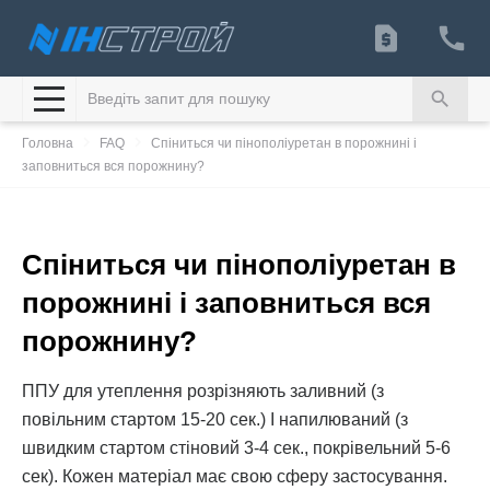
search
navigate_next
navigate_next
Головна
FAQ
Спіниться чи пінополіуретан в порожнині і
заповниться вся порожнину?
Спіниться чи пінополіуретан в
порожнині і заповниться вся
порожнину?
ППУ для утеплення розрізняють заливний (з
повільним стартом 15-20 сек.) І напилюваний (з
швидким стартом стіновий 3-4 сек., покрівельний 5-6
сек). Кожен матеріал має свою сферу застосування.