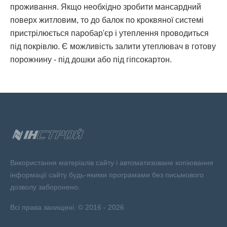
проживання. Якщо необхідно зробити мансардний
поверх житловим, то до балок по кроквяної системі
пристрілюється паробар'єр і утеплення проводиться
під покрівлю. Є можливість залити утеплювач в готову
порожнину - під дошки або під гіпсокартон.
Використання матеріалів сайту і автоматизоване копіювання
інформації сайту будь-якими програмами без письмового
дозволу заборонено.
Всі права захищені. © 2016 - 2026