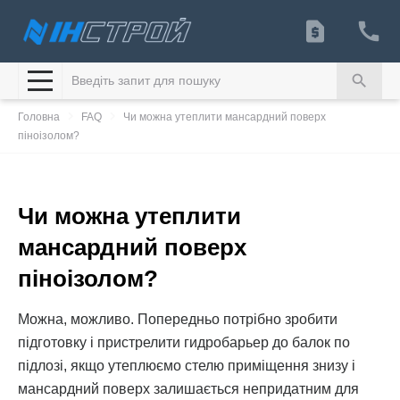
search
navigate_next
navigate_next
Головна
FAQ
Чи можна утеплити мансардний поверх
піноізолом?
Чи можна утеплити
мансардний поверх
піноізолом?
Можна, можливо. Попередньо потрібно зробити
підготовку і пристрелити гидробарьер до балок по
підлозі, якщо утеплюємо стелю приміщення знизу і
мансардний поверх залишається непридатним для