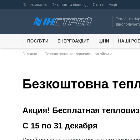
Про компанію
Питання та відповіді
Статті
Акції
Тепло- та гід
пінополіурет
ПОСЛУГИ
ЕНЕРГОАУДИТ
ЦІНИ
НАШІ РО
navigate_next
Головна
Безкоштовна тепловизионная зйомка
Безкоштовна теп
Акция! Бесплатная тепловиз
С 15 по 31 декабря