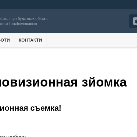
роізоляція будь-яких об'єктів
аном і полісечовиною
БОТИ
КОНТАКТИ
ловизионная зйомка
ионная съемка!