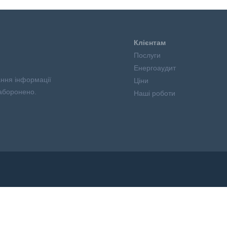
Клієнтам
Послуги
Енергоаудит
ання інформації
Ціни
аборонено.
Наші роботи