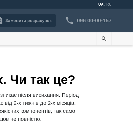
UA
/ RU
096 00-00-157
Замовити розрахунок
search
. Чи так це?
зникає після висихання. Період
від 2-х тижнів до 2-х місяців.
еякісних компонентів, так само
шов не повністю.