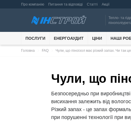
Про компанію
Питання та відповіді
Статті
Акції
Тепло- та гід
пінополіурет
ПОСЛУГИ
ЕНЕРГОАУДИТ
ЦІНИ
НАШІ РО
navigate_next
navigate_next
Головна
FAQ
Чули, що піноізол має різкий запах. Чи так ц
Чули, що пін
Безпосередньо при виробництві 
висихання залежить від вологост
Різкий запах - це запах формаль
при порушенні технології при ви