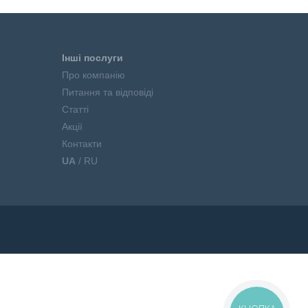
Інші послуги
Про компанію
Питання та відповіді
Статті
Акції
Контакти
UA
/ RU