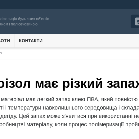
роізоляція будь-яких об'єктів
аном і полісечовиною
БОТИ
КОНТАКТИ
е?
оізол має різкий запах
матеріал має легкий запах клею ПВА, який повністю 
і і температури навколишнього середовища і складає 
дегіду. Цей запах може з'явитися при використанні н
робництві матеріалу, коли процес полімеризації прой